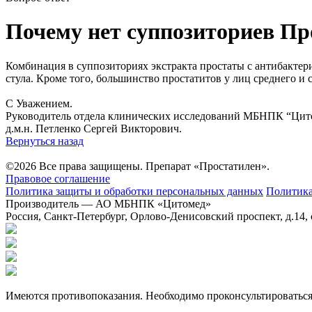
Почему нет суппозиториев Пр
Комбинация в суппозиториях экстракта простаты с антибактер
стула. Кроме того, большинство простатитов у лиц среднего и
С Уважением.
Руководитель отдела клинических исследований МБНПК “Цит
д.м.н. Петленко Сергей Викторович.
Вернуться назад
©2026 Все права защищены. Препарат «Простатилен».
Правовое соглашение
Политика защиты и обработки персональных данных
Политика
Производитель — АО МБНПК «Цитомед»
Россия, Санкт-Петербург, Орлово-Денисовский проспект, д.14, 
Имеются противопоказания. Необходимо проконсультироваться