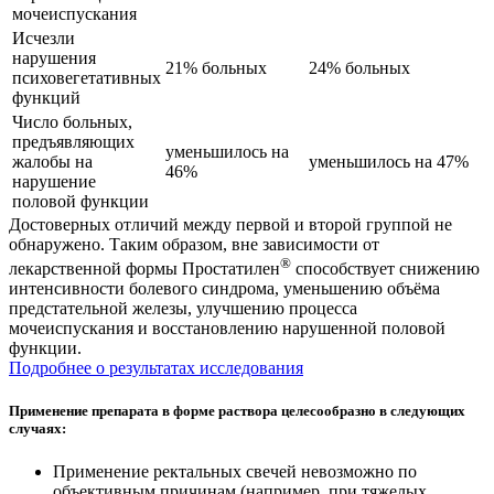
мочеиспускания
Исчезли
нарушения
21% больных
24% больных
психовегетативных
функций
Число больных,
предъявляющих
уменьшилось на
жалобы на
уменьшилось на 47%
46%
нарушение
половой функции
Достоверных отличий между первой и второй группой не
обнаружено. Таким образом, вне зависимости от
®
лекарственной формы Простатилен
способствует снижению
интенсивности болевого синдрома, уменьшению объёма
предстательной железы, улучшению процесса
мочеиспускания и восстановлению нарушенной половой
функции.
Подробнее о результатах исследования
Применение препарата в форме раствора
целесообразно в следующих
случаях:
Применение ректальных свечей невозможно по
объективным причинам (например, при тяжелых