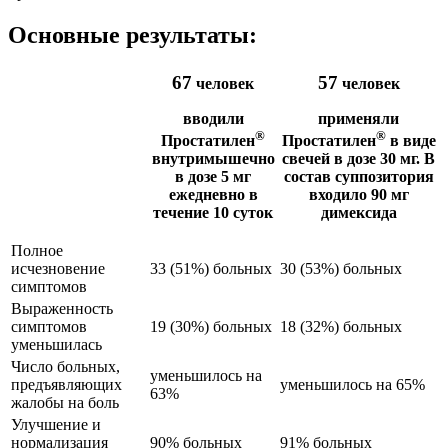
Основные результаты:
67
57
человек
человек
вводили
применяли
®
®
Простатилен
Простатилен
в виде
внутримышечно
свечей в дозе 30 мг. В
в дозе 5 мг
состав суппозитория
ежедневно в
входило 90 мг
течение 10 суток
димексида
Полное
исчезновение
33 (51%) больных
30 (53%) больных
симптомов
Выраженность
симптомов
19 (30%) больных
18 (32%) больных
уменьшилась
Число больных,
уменьшилось на
предъявляющих
уменьшилось на 65%
63%
жалобы на боль
Улучшение и
нормализация
90% больных
91% больных