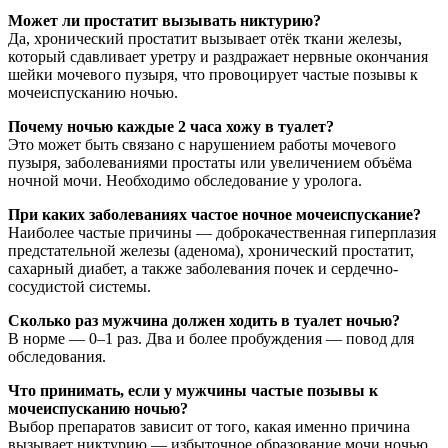
Может ли простатит вызывать никтурию?
Да, хронический простатит вызывает отёк ткани железы,
который сдавливает уретру и раздражает нервные окончания
шейки мочевого пузыря, что провоцирует частые позывы к
мочеиспусканию ночью.
Почему ночью каждые 2 часа хожу в туалет?
Это может быть связано с нарушением работы мочевого
пузыря, заболеваниями простаты или увеличением объёма
ночной мочи. Необходимо обследование у уролога.
При каких заболеваниях частое ночное мочеиспускание?
Наиболее частые причины — доброкачественная гиперплазия
предстательной железы (аденома), хронический простатит,
сахарный диабет, а также заболевания почек и сердечно-
сосудистой системы.
Сколько раз мужчина должен ходить в туалет ночью?
В норме — 0–1 раз. Два и более пробуждения — повод для
обследования.
Что принимать, если у мужчины частые позывы к
мочеиспусканию ночью?
Выбор препаратов зависит от того, какая именно причина
вызывает никтурию — избыточное образование мочи ночью,