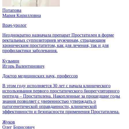
Потапова
Мария Кирилловна
Врач-уролог
Неоднократно назначала препарат Простатилен в форме
ректальных суппозиториев мужчинам, страдающим
хроническим простатитом, как для лечения, так и для
профилактики заболевания.
Кузьмин
Игорь Валентинович
Доктор медицинских наук, профессор
В этом году исполняется 30 лет с начала клинического
использования первого простатического биорегуляторного
пептида – Простатилена. Накопленные за прошедшие годы
знания позволяет с уверенностью утверждать о
патогенетической оправданности, клинической
эффективности и безопасности применения Простатилена.
Жуков
Олег Борисович