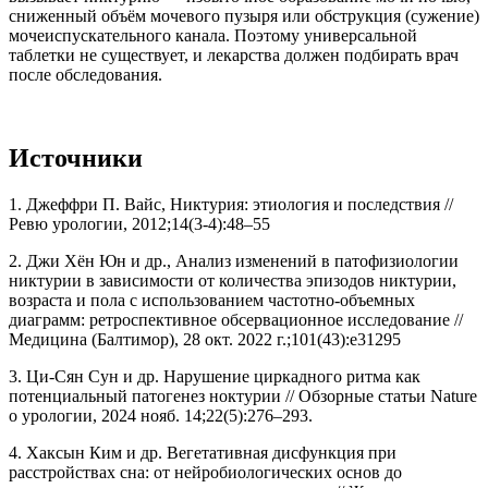
сниженный объём мочевого пузыря или обструкция (сужение)
мочеиспускательного канала. Поэтому универсальной
таблетки не существует, и лекарства должен подбирать врач
после обследования.
Источники
1. Джеффри П. Вайс, Никтурия: этиология и последствия //
Ревю урологии, 2012;14(3-4):48–55
2. Джи Хён Юн и др., Анализ изменений в патофизиологии
никтурии в зависимости от количества эпизодов никтурии,
возраста и пола с использованием частотно-объемных
диаграмм: ретроспективное обсервационное исследование //
Медицина (Балтимор), 28 окт. 2022 г.;101(43):e31295
3. Ци-Сян Сун и др. Нарушение циркадного ритма как
потенциальный патогенез ноктурии // Обзорные статьи Nature
о урологии, 2024 нояб. 14;22(5):276–293.
4. Хаксын Ким и др. Вегетативная дисфункция при
расстройствах сна: от нейробиологических основ до