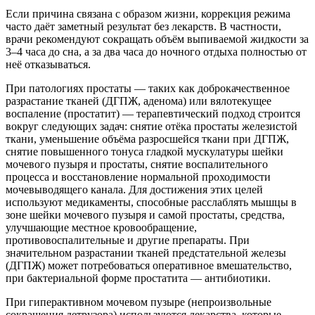
Если причина связана с образом жизни, коррекция режима
часто даёт заметный результат без лекарств. В частности,
врачи рекомендуют сокращать объём выпиваемой жидкости за
3–4 часа до сна, а за два часа до ночного отдыха полностью от
неё отказываться.
При патологиях простаты — таких как доброкачественное
разрастание тканей (ДГПЖ, аденома) или вялотекущее
воспаление (простатит) — терапевтический подход строится
вокруг следующих задач: снятие отёка простаты железистой
ткани, уменьшение объёма разросшейся ткани при ДГПЖ,
снятие повышенного тонуса гладкой мускулатуры шейки
мочевого пузыря и простаты, снятие воспалительного
процесса и восстановление нормальной проходимости
мочевыводящего канала. Для достижения этих целей
используют медикаменты, способные расслаблять мышцы в
зоне шейки мочевого пузыря и самой простаты, средства,
улучшающие местное кровообращение,
противовоспалительные и другие препараты. При
значительном разрастании тканей предстательной железы
(ДГПЖ) может потребоваться оперативное вмешательство,
при бактериальной форме простатита — антибиотики.
При гиперактивном мочевом пузыре (непроизвольные
сокращения детрузора) используются лекарства, которые