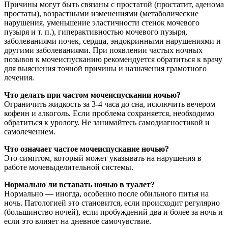
Причины могут быть связаны с простатой (простатит, аденома
простаты), возрастными изменениями (метаболические
нарушения, уменьшение эластичности стенок мочевого
пузыря и т. п.), гиперактивностью мочевого пузыря,
заболеваниями почек, сердца, эндокринными нарушениями и
другими заболеваниями. При появлении частых ночных
позывов к мочеиспусканию рекомендуется обратиться к врачу
для выяснения точной причины и назначения грамотного
лечения.
Что делать при частом мочеиспускании ночью?
Ограничить жидкость за 3-4 часа до сна, исключить вечером
кофеин и алкоголь. Если проблема сохраняется, необходимо
обратиться к урологу. Не занимайтесь самодиагностикой и
самолечением.
Что означает частое мочеиспускание ночью?
Это симптом, который может указывать на нарушения в
работе мочевыделительной системы.
Нормально ли вставать ночью в туалет?
Нормально — иногда, особенно после обильного питья на
ночь. Патологией это становится, если происходит регулярно
(большинство ночей), если пробуждений два и более за ночь и
если это влияет на дневное самочувствие.