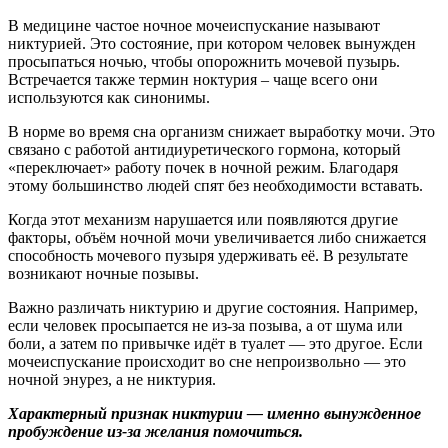
В медицине частое ночное мочеиспускание называют
никтурией. Это состояние, при котором человек вынужден
просыпаться ночью, чтобы опорожнить мочевой пузырь.
Встречается также термин ноктурия – чаще всего они
используются как синонимы.
В норме во время сна организм снижает выработку мочи. Это
связано с работой антидиуретического гормона, который
«переключает» работу почек в ночной режим. Благодаря
этому большинство людей спят без необходимости вставать.
Когда этот механизм нарушается или появляются другие
факторы, объём ночной мочи увеличивается либо снижается
способность мочевого пузыря удерживать её. В результате
возникают ночные позывы.
Важно различать никтурию и другие состояния. Например,
если человек просыпается не из-за позыва, а от шума или
боли, а затем по привычке идёт в туалет — это другое. Если
мочеиспускание происходит во сне непроизвольно — это
ночной энурез, а не никтурия.
Характерный признак никтурии — именно вынужденное
пробуждение из-за желания помочиться.