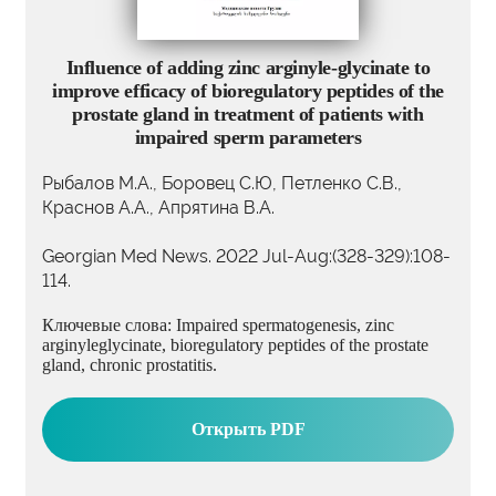
Influence of adding zinc arginyle-glycinate to
improve efficacy of bioregulatory peptides of the
prostate gland in treatment of patients with
impaired sperm parameters
Рыбалов М.А., Боровец С.Ю, Петленко С.В.,
Краснов А.А., Апрятина В.А.
Georgian Med News. 2022 Jul-Aug:(328-329):108-
114.
Ключевые слова: Impaired spermatogenesis, zinc
arginyleglycinate, bioregulatory peptides of the prostate
gland, chronic prostatitis.
Открыть PDF