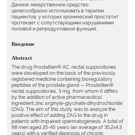
Данное лекарственное средство
целесообразно использовать в терапии
пациентов, у которых хронический простатит
протекает с сопутствующими нарушениями
половой и репродуктивной функций.
Введение
Abstract
The drug Prostatilen® AC, rectal suppositories
were developed on the basis of the previously
registered medicine containing bioregulatory
peptides of the prostate gland — Prostatilen®
rectal suppositories, 3 mg, from whom it differs
by the addition of аctive pharmaceutical
ingredient zinc arginyle-glycinate dihydrochloride
(ZAG). The aim of this study was to analyze the
positive effect of adding ZAG to the drug in
patients with impaired spermatogenesis. A total of
98 men aged 25-45 years (an average of 35.2±4.3
years) with a verified diagnosis of chronic