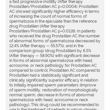
a fast progressive motility (After therapy
Prostatilen/Prostatilen AC p=0.0004). Prostatilen
AC showed significantly higher efficiency in terms
of increasing the count of normal forms of
spermatozoa in the ejaculate than the reference
drug Prostatilen (After therapy
Prostatilen/Prostatilen AC p=0.0118). In patients
who received the drug Prostatilen AC the number
of abnormal forms of spermatozoa decreased by
12.4% (After therapy — 55.57%), and in the
comparison group (drug Prostatilen) by 6.5%
(After therapy — 58.90%) with significant decrease
in forms of abnormal spermatozoa with head,
acrosome, or neck pathology for Prostatilen AC
compared to control. Prostatilen AC compared to
Prostatilen had a statistically significant and
clinically significantly superior efficacy in relation
to initially impaired sperm parameters (improve
of sperm motility, restoration of morphologically
normal sperm, decrease in forms of abnormal
spermatozoa with head, acrosome or neck
pathology). This drug could be recommended to
use in the treatment of patients in whom chronic