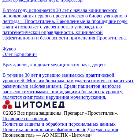
В этом году исполняется 30 лет с начала клинического
использования первого простатического биорегуляторного
пептида – Простатилена. Накопленные за прошедшие годы
знания позволяет с уверенностью утверждать о
патогенетической оправданности, клинической
эффективности и безопасности применения Простатилена.
Жуков
Олег Борисович
Врач-уролог, кандидат медицинских наук, доцент
В течение 30 лет я успешно занимаюсь практической
урологией. Многим больным нам удается помочь справиться с
различными заболеваниями. Среди пациентов наиболее
частыми симптомами, приводящими больного к урологу,
являются симптомы нарушения мочеиспускания.
©2026 Все права защищены. Препарат «Простатилен».
Правовое соглашение
Политика защиты и обработки персональных данных
Политика использования файлов cookie
Документация
Производитель — АО МБНПК «Цитомед»