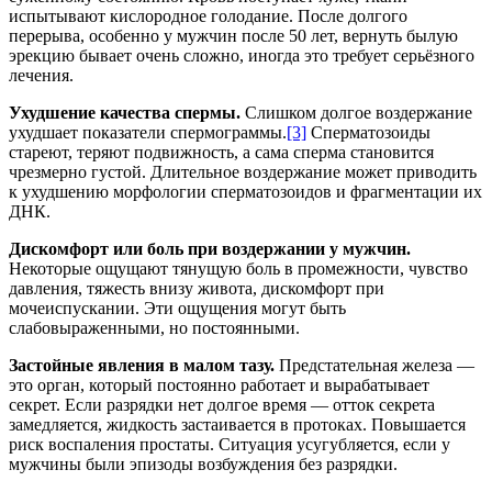
испытывают кислородное голодание. После долгого
перерыва, особенно у мужчин после 50 лет, вернуть былую
эрекцию бывает очень сложно, иногда это требует серьёзного
лечения.
Ухудшение качества спермы.
Слишком долгое воздержание
ухудшает показатели спермограммы.
[3]
Сперматозоиды
стареют, теряют подвижность, а сама сперма становится
чрезмерно густой. Длительное воздержание может приводить
к ухудшению морфологии сперматозоидов и фрагментации их
ДНК.
Дискомфорт или боль при воздержании у мужчин.
Некоторые ощущают тянущую боль в промежности, чувство
давления, тяжесть внизу живота, дискомфорт при
мочеиспускании. Эти ощущения могут быть
слабовыраженными, но постоянными.
Застойные явления в малом тазу.
Предстательная железа —
это орган, который постоянно работает и вырабатывает
секрет. Если разрядки нет долгое время — отток секрета
замедляется, жидкость застаивается в протоках. Повышается
риск воспаления простаты. Ситуация усугубляется, если у
мужчины были эпизоды возбуждения без разрядки.