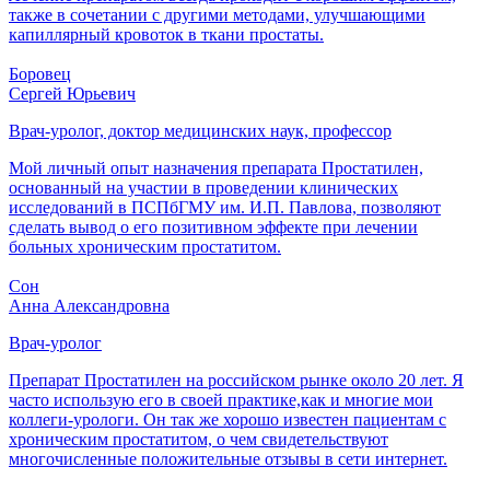
также в сочетании с другими методами, улучшающими
капиллярный кровоток в ткани простаты.
Боровец
Сергей Юрьевич
Врач-уролог, доктор медицинских наук, профессор
Мой личный опыт назначения препарата Простатилен,
основанный на участии в проведении клинических
исследований в ПСПбГМУ им. И.П. Павлова, позволяют
сделать вывод о его позитивном эффекте при лечении
больных хроническим простатитом.
Сон
Анна Александровна
Врач-уролог
Препарат Простатилен на российском рынке около 20 лет. Я
часто использую его в своей практике,как и многие мои
коллеги-урологи. Он так же хорошо известен пациентам с
хроническим простатитом, о чем свидетельствуют
многочисленные положительные отзывы в сети интернет.