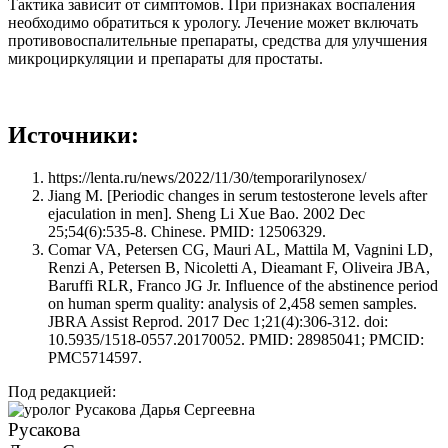
Тактика зависит от симптомов. При признаках воспаления
необходимо обратиться к урологу. Лечение может включать
противовоспалительные препараты, средства для улучшения
микроциркуляции и препараты для простаты.
Источники:
https://lenta.ru/news/2022/11/30/temporarilynosex/
Jiang M. [Periodic changes in serum testosterone levels after
ejaculation in men]. Sheng Li Xue Bao. 2002 Dec
25;54(6):535-8. Chinese. PMID: 12506329.
Comar VA, Petersen CG, Mauri AL, Mattila M, Vagnini LD,
Renzi A, Petersen B, Nicoletti A, Dieamant F, Oliveira JBA,
Baruffi RLR, Franco JG Jr. Influence of the abstinence period
on human sperm quality: analysis of 2,458 semen samples.
JBRA Assist Reprod. 2017 Dec 1;21(4):306-312. doi:
10.5935/1518-0557.20170052. PMID: 28985041; PMCID:
PMC5714597.
Под редакцией:
Русакова