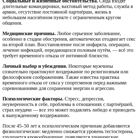
Социальные и жизненные обстоятельства.
Сюда входят
длительные командировки, вахтовый метод работы, служба в
армии, отсутствие постоянной партнёрши, жизнь в
небольшом населённом пункте с ограниченным кругом
общения.
Медицинские причины.
Любое серьезное заболевание,
особенно в стадии обострения, автоматически отодвигает секс
на второй план. Восстановление после инфаркта, операции,
лечение инфекций, передающихся половым путём, — всё это
требует временного отказа от интимной близости.
Личный выбор и убеждения.
Некоторые мужчины
сознательно практикуют воздержание по религиозным или
философским соображениям. Также известна практика
временного отказа от секса у спортсменов перед важными
соревнованиями для сохранения энергии и агрессии.
Психологические факторы.
Стресс, депрессия,
неуверенность в себе, проблемы в отношениях с партнёршей,
страх неудачи — все это может подавлять либидо и приводить
к вынужденному воздержанию.
После 45–50 лет к психологическим причинам добавляются
физиологические: медленно снижается уровень тестостерона,
ухудшается кровообращение, появляются хронические