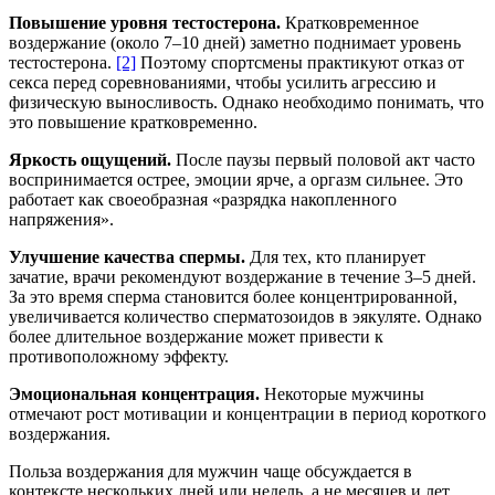
Повышение уровня тестостерона.
Кратковременное
воздержание (около 7–10 дней) заметно поднимает уровень
тестостерона.
[2]
Поэтому спортсмены практикуют отказ от
секса перед соревнованиями, чтобы усилить агрессию и
физическую выносливость. Однако необходимо понимать, что
это повышение кратковременно.
Яркость ощущений.
После паузы первый половой акт часто
воспринимается острее, эмоции ярче, а оргазм сильнее. Это
работает как своеобразная «разрядка накопленного
напряжения».
Улучшение качества спермы.
Для тех, кто планирует
зачатие, врачи рекомендуют воздержание в течение 3–5 дней.
За это время сперма становится более концентрированной,
увеличивается количество сперматозоидов в эякуляте. Однако
более длительное воздержание может привести к
противоположному эффекту.
Эмоциональная концентрация.
Некоторые мужчины
отмечают рост мотивации и концентрации в период короткого
воздержания.
Польза воздержания для мужчин чаще обсуждается в
контексте нескольких дней или недель, а не месяцев и лет.